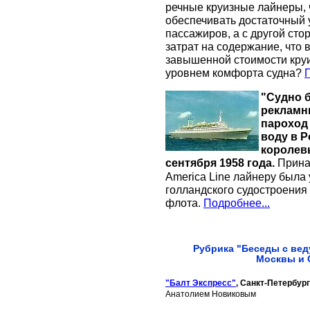
речные круизные лайнеры, 
обеспечивать достаточный 
пассажиров, а с другой ст
затрат на содержание, что
завышенной стоимости круи
уровнем комфорта судна?
П
"Судно б
рекламн
пароход
воду в Р
королев
сентября 1958 года
.
Прина
America Line
лайнеру была 
голландского судостроения
флота.
Подробнее...
Рубрика "Беседы с ве
Москвы и 
"Балт Экспресс"
, Санкт-Петербур
Анатолием Новиковым