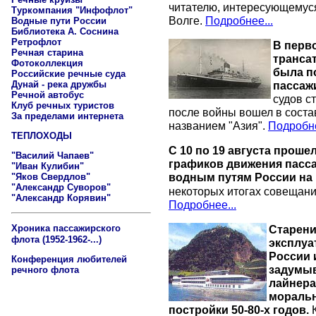
читателю, интересующемуся
Туркомпания "Инфофлот"
Волге.
Подробнее...
Водные пути России
Библиотека А. Соснина
Ретрофлот
В перво
Речная старина
транса
Фотоколлекция
была п
Российские речные суда
Дунай - река дружбы
пассаж
Речной автобус
судов с
Клуб речных туристов
после войны вошел в состав
За пределами интернета
названием "Азия".
Подробне
ТЕПЛОХОДЫ
С 10 по 19 августа проше
"Василий Чапаев"
графиков движения пасс
"Иван Кулибин"
водным путям России на 
"Яков Свердлов"
"Александр Суворов"
некоторых итогах совещания
"Александр Корявин"
Подробнее...
Хроника пассажирского
С
тарени
флота (1952-1962-...)
эксплуа
России 
Конференция любителей
задумыв
речного флота
лайнера
моральн
постройки 50-80-х
годов.