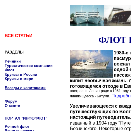
ВСЕ СТАТЬИ
ФЛОТ 
РАЗДЕЛЫ
1980-е 
пасмур
Речники
вокзал
Туристические компании
одной 
Флот
Круизы в России
пассаж
Круизы в мире
кипит необычная жизнь. 
готовящемся отходе в Ев
Беседы с капитанами
построен в Ленинграде в 1961 году,
.
Подробне
линию Одесса - Батуми
Форум
Увеличивающееся с кажд
О газете
путешествующих по Волг
настоящий путеводитель
ПОРТАЛ "ИНФОФЛОТ"
изданный в 1904 году "Путе
Речной флот
Безчинского. Некоторые от
Речные круизы