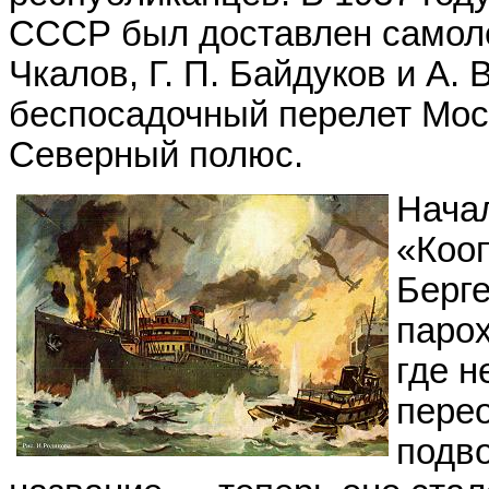
СССР был доставлен самолет
Чкалов, Г. П. Байдуков и А.
беспосадочный перелет Мос
Северный полюс.
Нача
«Коо
Берге
парох
где н
пере
подв