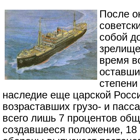
После о
советск
собой д
зрелище
время в
оставши
степени
наследие еще царской Росс
возраставших грузо- и пасс
всего лишь 7 процентов об
создавшееся положение, 18 