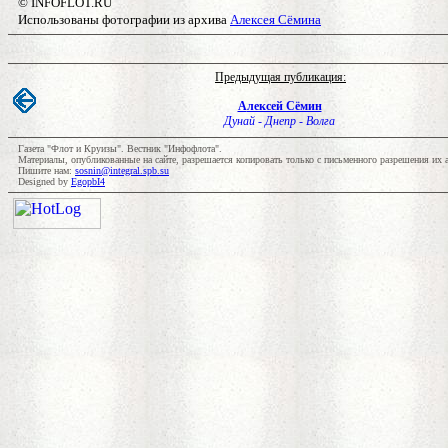
© INFOFLOT.RU
Использованы
фотографии из архива
Алексея Сёмина
Предыдущая публикация:
А
лексей Сёмин
Дунай - Днепр - Волга
Газета "Флот и Круизы". Вестник "Инфофлота".
Материалы, опубликованные на сайте, разрешается копировать только с письменного разрешения их 
Пишите нам:
sosnin@integral.spb.su
Designed by
EgopbI4