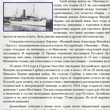
Свой взгляд выбор на «Принцессе 
судна, его осадка (4,13 м), пассажиро
смешанном плавании между портами Че
единственное, что остается общим – 
«Великим князем Александром Михайло
Однако сам великий князь был тогда л
вопросы, связанные с торговым и вое
подготовку кадров для торгового флот
возможно, что князь проявил какое-ли
просто не могло и быть. Хотя, вполне вероятны и другие обстоятельства.
Совершив переход вокруг Европы, «Великий князь Александр Михайлов
– Одесса с традиционным заходом в порты бессарабских «Пальмир» - Рени, И
судно отходило по пятницам, а из Николаева - по средам следующей неде
пассажиров. В параграфе 22 Правил перевозки пассажиров Русского Ду
пароходе свое вино, уплачивают в пользу рестораторов по 15 коп. с кажд
Непонятно только, как относились к этому сами пассажиры – уплачивал ли к
28 июня 1914 года в Сараево был убит наследник Австрийского прест
Венгрия предъявила Сербии ультиматум, и уже в ночь с 28 на 29 июня кор
Началась Первая мировая война. На стороне Сербии, в качестве союзни
транзитные перевозки военных грузов через ее территорию успеха не пр
Россией, дало понять, что в соответствии с имеющимися договорами и конв
технической и материальной помощи, в августе 1914 года создается спе
капитана 1 ранга Весёлкина. Так как специальных военных судов для обеспе
и включены в состав экспедиции практически все суда Русского Дунайск
судном и на нем устанавливаются четыре 75-мм орудия. По всей видимос
военной кампании.
Дальнейшие события в жизни этого судна носят обрывочный характ