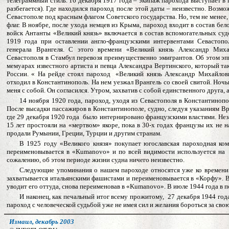
телеграммный стиль. 16 декабря 1917 года – экипаж парохода выступает в 
разбегается). Где находился пароход после этой даты – неизвестно. Возм
Севастополе под красным флагом Советского государства. Но, тем не менее,
флаг. В ноябре, после ухода немцев из Крыма, пароход входит в состав бе
войск Антанты «Великий князь» включается в состав вспомогательных суд
1919 года при оставлении англо-французскими интервентами Севастопо
генерала Врангеля. С этого времени «Великий князь Александр Мих
Севастополя в Стамбул перевозя преимущественно эмигрантов. Об этом эп
мемуарах известного артиста и певца Александра Вертинского, который та
России. « На рейде стоял пароход «Великий князь Александр Михайлови
отходил в Константинополь. На нем уезжал Врангель со своей свитой. Ночью
меня с собой. Он согласился. Утром, захватив с собой единственного друга, а
14 ноября 1920 года, пароход, уходя из Севастополя в Константинопо
После высадки пассажиров в Константинополе, судно, следуя указаниям Вра
где 29 декабря 1920 года было интернировано французскими властями. Нез
15 лет простояли на «мертвом» якоре, пока в 30-х годах французы их не 
продали Румынии, Греции, Турции и другим странам.
В 1925 году «Великого князя» покупает югославская пароходная ком
переименовывается в «Kumanovo» и по всей видимости используется на 
сожалению, об этом периоде жизни судна ничего неизвестно.
Следующие упоминания о нашем пароходе относятся уже ко времени 
захватывается итальянскими фашистами и переименовывается в «Корфу». В
уводит его оттуда, снова переименовав в «Kumanovo». В июле 1944 года в п
И наконец, как печальный итог всему прожитому, 27 декабря 1944 год
пароход с человеческой судьбой уже не имея сил и желания бороться за сво
Измаил
,
декабрь
2003