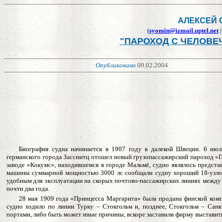
АЛЕКСЕЙ 
(
syomin@izmail.uptel.net
"ПАРОХОД С ЧЕЛОВЕ
Опубликовано
09
.0
2.200
4
Биография судна начинается в 1907 году в далекой Швеции. 6 июл
германского города Засснитц отошел новый грузопассажирский пароход «П
заводе «Кокумс», находившемся в городе Мальмё, судно являлось предста
машины суммарной мощностью 3000 лс сообщали судну хороший 18-узловы
удобным для эксплуатации на скорых почтово-пассажирских линиях между 
почти два года.
28 мая 1909 года «Принцесса Маргарита» была продана финской комп
судно ходило по линии Турку – Стокгольм и, позднее, Стокгольм – Сан
портами, либо быть может иные причины, вскоре заставили фирму выставит