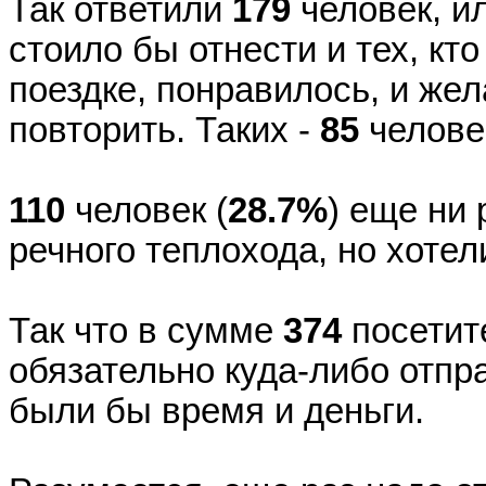
Так ответили
179
человек, и
стоило бы отнести и тех, кт
поездке, понравилось, и же
повторить. Таких -
85
человек
110
человек (
28.7%
) еще ни 
речного теплохода, но хотел
Так что в сумме
374
посетит
обязательно куда-либо отпр
были бы время и деньги.