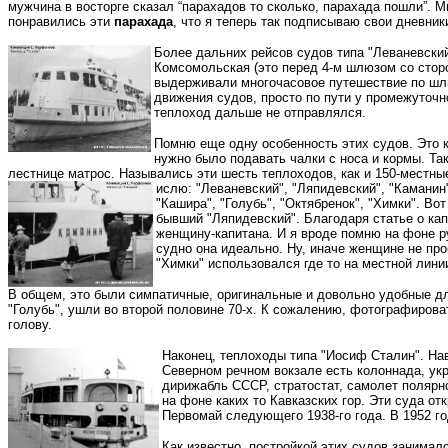
мужчина в восторге сказал “парахадов то сколько, парахада пошли”. М
понравились эти
парахада
, что я теперь так подписываю свои дневник
Более дальних рейсов судов типа "Леваневский
Комсомольская (это перед 4-м шлюзом со сторо
выдерживали многочасовое путешествие по шлю
движения судов, просто по пути у промежуточно
теплоход дальше не отправлялся.
Помню еще одну особенность этих судов. Это к
нужно было подавать чалки с носа и кормы. Та
лестнице матрос. Назывались эти шесть теплоходов, как и 150-местны
ислю: "Леваневский", "Ляпидевский", "Каманин
"Кашира", "Голубь", "Октябренок", "Химки". Во
бывший "Ляпидевский". Благодаря статье о кап
женщину-капитана. И я вроде помню на фоне р
судно она идеально. Ну, иначе женщине не про
"Химки" использовался где то на местной лини
В общем, это были симпатичные, оригинальные и довольно удобные дл
"Голубь", ушли во второй половине 70-х. К сожалению, фотографироват
голову.
Наконец, теплоходы типа "Иосиф Сталин". Нав
Северном речном вокзале есть колоннада, ук
дирижабль СССР, стратостат, самолет полярно
на фоне каких то Кавказских гор. Эти суда от
Первомай следующего 1938-го года. В 1952 г
Как известно, постройкой этих судов занималс