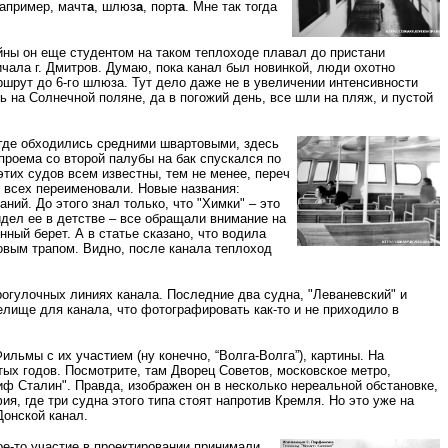
Например, мачт
а
, шлюз
а
, порт
а
. Мне так тогда
ойны он еще студентом на таком теплоходе плавал до пристани
чала г. Дмитров. Думаю, пока канал был новинкой, люди охотно
шрут до 6-го шлюза. Тут дело даже не в увеличении интенсивности
ь на Солнечной поляне, да в погожий день, все шли на пляж, и пустой
 где обходились средними швартовыми, здесь
проема со второй палубы на бак спускался по
этих судов всем известны, тем не менее, переч
" всех переименовали. Новые названия:
ний. До этого знал только, что "Химки" – это
идел ее в детстве – все обращали внимание на
ый берет. А в статье сказано, что водила
овым трапом. Видно, после канала теплоход
огулочных линиях канала. Последние два судна, "Леваневский" и
елище для канала, что фотографировать как-то и не приходило в
льмы с их участием (ну конечно, “Волга-Волга”), картины. На
х годов. Посмотрите, там Дворец Советов, московское метро,
иф Сталин". Правда, изображен он в несколько нереальной обстановке,
ия, где три судна этого типа стоят напротив Кремля. Но это уже на
Донской канал.
кое-то участие в проектировании принимали