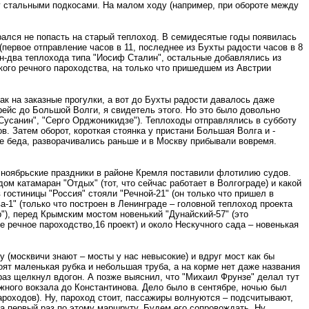
зу стальными подкосами. На малом ходу (например, при обороте между
рался не попасть на старый теплоход. В семидесятые годы появилась
(первое отправление часов в 11, последнее из Бухты радости часов в 8
н-два теплохода типа "Иосиф Сталин", остальные добавлялись из
кого речного пароходства, на только что пришедшем из Австрии
ак на заказные прогулки, а вот до Бухты радости давалось даже
 рейс до Большой Волги, я свидетель этого. Но это было довольно
Сусанин", "Серго Орджоникидзе"). Теплоходы отправлялись в субботу
в. Затем оборот, короткая стоянка у пристани Большая Волга и -
 не беда, разворачивались раньше и в Москву прибывали вовремя.
на ноябрьские праздники в районе Кремля поставили флотилию судов.
ом катамаран "Отдых" (тот, что сейчас работает в Волгограде) и какой
 гостиницы "Россия" стояли "Речной-21" (он только что пришел в
а-1" (только что построен в Ленинграде – головной теплоход проекта
р"), перед Крымским мостом новенький "Дунайский-57" (это
ое речное пароходство,16 проект) и около Нескучного сада – новенькая
 (москвичи знают – мосты у нас невысокие) и вдруг мост как бы
оят маленькая рубка и небольшая труба, а на корме нет даже названия
 раз щелкнул вдогон. А позже выяснил, что "Михаил Фрунзе" делал тут
Южного вокзала до Константинова. Дело было в сентябре, ночью был
пароходов). Ну, пароход стоит, пассажиры волнуются – подсчитывают,
да первый раз по этому маршруту. Будем его сопровождать. Ну,