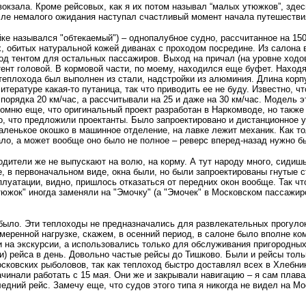
 вокзала. Кроме рейсовых, как я их потом называл “малых утюжков”, зд
осле немалого ожидания наступал счастливый момент начала путешестви
йке назывался "обтекаемый") – однопалубное судно, рассчитанное на 15
х, обитых натуральной кожей диванах с проходом посредине. Из салона 
под тентом для остальных пассажиров. Выход на причал (на уровне ход
тент головой. В кормовой части, по моему, находился еще буфет. Находя
 теплохода был выполнен из стали, надстройки из алюминия. Длина корпу
итературе какая-то путаница, так что приводить ее не буду. Известно, ч
 порядка 20 км/час, а рассчитывали на 25 и даже на 30 км/час. Модель
помню еще, что оригинальный проект разработан в Наркомводе, но такж
 то, что предложили проектанты. Было запроектировано и дистанционное
аленькое окошко в машинное отделение, на лавке лежит механик. Как тол
ало, а может вообще оно было не полное – реверс вперед-назад нужно б
одители же не выпускают на волю, на корму. А тут народу много, сидишь
, в первоначальном виде, окна были, но были запроектированы гнутые с
луатации, видно, пришлось отказаться от передних окон вообще. Так что
утюжок" иногда заменяли на "Эмочку" (а "Эмочек" в Московском пассажир
 было. Эти теплоходы не предназначались для развлекательных прогулок
умеренной нагрузке, скажем, в осенний период, в салоне было вполне к
и на экскурсии, а использовались только для обслуживания пригородных
ри) рейса в день. Довольно частые рейсы до Тишково. Были и рейсы тол
ковских рыболовов, так как теплоход быстро доставлял всех в Хлебник
ачинали работать с 15 мая. Они же и закрывали навигацию – я сам плав
едний рейс. Замечу еще, что судов этого типа я никогда не видел на М