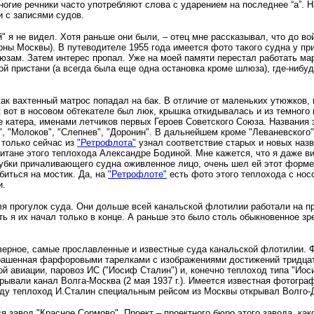
ногие речники часто употребляют слова с ударением на последнее “а”. 
и с записями судов.
" я не видел. Хотя раньше они были, – отец мне рассказывал, что до в
ны Москвы). В путеводителе 1955 года имеется фото такого судна у при
зам. Затем интерес пропал. Уже на моей памяти перестал работать мар
й пристани (а всегда была еще одна остановка кроме шлюза), где-нибуд
ак вахтенный матрос попадал на бак. В отличие от маленьких утюжков,
к вот в носовом обтекателе был люк, крышка откидывалась и из темного 
е катера, именами летчиков первых Героев Советского Союза. Названия 
", "Молоков", "Слепнев", "Доронин". В дальнейшем кроме "Леваневского
т только сейчас из
"Ретрофлота"
узнал соответствие старых и новых назва
итане этого теплохода Александре Бодиной. Мне кажется, что я даже в
убки причаливающего судна оживленное лицо, очень шел ей этот форменн
биться на мостик. Да, на
"Ретрофлоте"
есть фото этого теплохода с нос
и.
я прогулок суда. Они дольше всей канальской флотилии работали на пр
ь я их начал только в конце. А раньше это было столь обыкновенное зр
ерное, самые прославленные и известные суда канальской флотилии. Фи
рашенная фарфоровыми тарелками с изображениями достижений тридцаты
й авиации, паровоз ИС ("Иосиф Сталин") и, конечно теплоход типа "Иос
крывали канал Волга-Москва (2 мая 1937 г.). Имеется известная фотограф
оду теплоход И.Сталин специальным рейсом из Москвы открывал Волго-
я завод "Красное Сормово". Проект – проектного бюро этого завода, ка