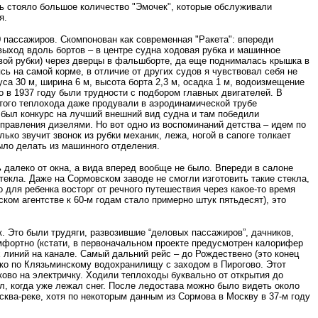
есь стояло большое количество "Эмочек", которые обслуживали
я.
0 пассажиров. Скомпонован как современная "Ракета": впереди
выход вдоль бортов – в центре судна ходовая рубка и машинное
овой рубки) через дверцы в фальшборте, да еще поднималась крышка в
сь на самой корме, в отличие от других судов я чувствовал себя не
са 30 м, ширина 6 м, высота борта 2,3 м, осадка 1 м, водоизмещение
то в 1937 году были трудности с подбором главных двигателей. В
 этого теплохода даже продували в аэродинамической трубе
е был конкурс на лучший внешний вид судна и там победили
 управления дизелями. Но вот одно из воспоминаний детства – идем по
ько звучит звонок из рубки механик, лежа, ногой в сапоге толкает
ыло делать из машинного отделения.
 далеко от окна, а вида вперед вообще не было. Впереди в салоне
текла. Даже на Сормовском заводе не смогли изготовить такие стекла,
 для ребенка восторг от речного путешествия через какое-то время
ском агентстве к 60-м годам стало примерно штук пятьдесят), это
. Это были трудяги, развозившие “деловых пассажиров”, дачников,
омфортно (кстати, в первоначальном проекте предусмотрен калорифер
 линий на канале. Самый дальний рейс – до Рождествено (это конец
ько по Клязьминскому водохранилищу с заходом в Пирогово. Этот
ово на электричку. Ходили теплоходы буквально от открытия до
ал, когда уже лежал снег. После ледостава можно было видеть около
осква-реке, хотя по некоторым данным из Сормова в Москву в 37-м году