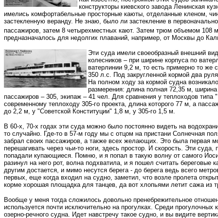
конструкторы киевского завода Ленинская кузн
имелись комфортабельные просторные каюты, отделанные кленом, чина
застекленную веранду. Не знаю, было ли застекление в первоначально
пассажиров, затем 8 четырехместных кают. Затем трюм объемом 108 
предназначалось для недолгих плаваний, например, от Москвы до Кал
Эти суда имели своеобразный внешний вид, 
колесников – при ширине корпуса по ватер
ватерлинии 9,2 м, то есть примерно то же
350 л.с. Под закругленной кормой два рул
На полном ходу за кормой судна возникало
размерения: длина полная 72,35 м, ширина 
пассажиров – 305, экипаж – 41 чел. Для сравнения у теплоходов типа "
современному теплоходу 305-го проекта, длина которого 77 м, а пасса
до 2,2 м, у "Советской Конституции" 1,8 м, у 305-го 1,5 м.
В 60-х, 70-х годах эти суда можно было постоянно видеть на водохран
то случайно. Где-то в 57-м году мы с отцом на пристани Солнечная по
забрал своих пассажиров, а также всех желающих. Это была первая м
перешагивать через чьи-то ноги, здесь простор. И скорость. Эти суда
попадали купающиеся. Помню, и я попал в такую волну от самого Иоси
разинул на него рот, волна подхватила, и я пошел считать береговые 
другим достается, и мимо несутся берега - до берега ведь всего метр
первых, еще когда входил на судно, заметил, что возле пролета откр
корме хорошая площадка для танцев, да вот хлопьями летит сажа из тр
Вообще у меня тогда сложилось довольно пренебрежительное отношение
используется почти исключительно на прогулках. Среди прогулочных к
озерно-речного судна. Идет навстречу такое судно, и вы видите верт