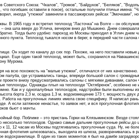
 Советского Союза: "Чкалов", "Громов", "Байдуков", "Беляков", "Водопьян
, что погибших оставили в покое), остальные получили птичьи имена: "Ча
ворил, иногда "утюжки" заменяли в пассажирских рейсах "Эмочками", но
вы. В 1965 году я встретил теплоход “Ласточка” на Волге – он обслуж
а – она шла вверх до Углича, вечером вниз до Мышкино. Днем совершал
обратно. Тогда было удобно: пароход из Москвы приходил в Углич днем ча
ного пункта. Теплоход тыкался носом в берег, в передней части салона 
ище. Он ходит по каналу до сих пор. Похоже, на него поставили новые 
нциал. Еще один такой теплоход, может быть, сохранился на Навашинско
рону Мурома.
ря на всю похожесть на "малые утюжки", отличался от них качественно
том палуба, где устраивались танцы, впереди большой салон с громадн
 проекте внизу предусматривались салоны с мягкими диванами, салон ч
вые теплоходы. Однажды плыл на теплоходе "Октябренок", особенно не 
помню. Как и у однопалубных теплоходов, надстройки были выполнены из
 высота борта 2,3 м, осадка 1,3 м, водоизмещение 173 т, мощность двух 
. Работа на прогулочных линиях имела свою специфику. Я написал рань
оде. А если затяжное ненастье, то заявок нет, и вся прогулочная флоти
оков бьют о мачты.
ойный бор. Поближе – это пристань Горки на Клязьминском. Везде стоя
по несколько теплоходов. Однако самые дальние прогулочные рейсы до шл
 к 11, 12 часам из Москвы подтягивались прогулочные суда. Ну, не бол
лочная флотилия шлюзовалась, выходила из шлюза, разворачивалась в 
е водохранилище. В один из таких моментов я был на дамбе заградворот