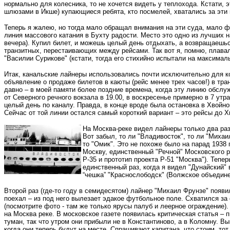
нормально для колесника, то не хочется видеть у теплохода. Кстати,
шлюзами в Икше) купающиеся ребята, кто посмелей, хватались за эти 
Теперь я жалею, но тогда мало обращал внимания на эти суда, мало ф
линия массового катания в Бухту радости. Место это одно из лучших н
вечера). Купил билет, и можешь целый день отдыхать, а возвращаешь
транзитных, перестаивающих между рейсами. Так вот я, помню, плавал
"Василии Сурикове" (кстати, тогда его стихийно испытали на максималь
Итак, канальские лайнеры использовались почти исключительно для ко
объявление о продаже билетов в каюты (рейс менее трех часов!) в тра
давно – в моей памяти более поздние времена, когда эту линию обслу
от Северного речного вокзала в 19.00, в воскресенье примерно в 7 ут
целый день по каналу. Правда, в конце вроде была остановка в Хвойно
Сейчас от той линии остался самый короткий вариант – это рейсы до Х
На Москва-реке видел лайнеры только два раз
Вот забыл, то ли "Владивосток", то ли "Михаи
то "Омик". Это не похоже было на парад 1938 
Москву, единственный "Речной" Московского ре
Р-35 и прототип проекта Р-51 "Москва"). Тепе
единственный раз, когда я видел "Дунайский" 
“чешка” "Краснослободск" (Волжское объедине
Второй раз (где-то году в семидесятом) лайнер "Михаил Фрунзе" появ
поехал – из под него вылезает эдакое футбольное поле. Схватился за 
(посмотрите фото - там же только ярусы палуб и леерное ограждение).
на Москва реке. В московское газете появилась критическая статья –
туман, так что утром они прибыли не в Константиново, а в Коломну. В
когда они теперь будут на месте. Спрашивают капитана, что стоим, то