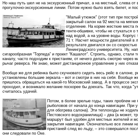
Но наш путь шел не на экскурсионный причал, а на местный, слева от
прогулочно-экскурсионные линии. Потом нужно было взять билет, и п
"Малый утюжок" (этот тип при постро
закрытый салон на 92 места на мягки
отделение. На корме жесткие места 
тенте-обшивке, чтобы не стукаться о 
над водой, а на уровне воды. Корпус
71 т. Насчет мощности двигателей в л
результате двигался он со скоростью
Ленинградского университета. Ну, на
сигарообразная “Торпеда” и проект “Кашалот”. Строить, однако, стали
каналу, часто подходим к пристаням, от нечего делать смотрю через м
рычаг реверса. Не знаю, может дистанционное управление у них отказ
Вообще же для ребенка было скучновато сидеть весь рейс в салоне, р
установлены большие зеркала – вот и смотри в них на себя. Вообще же
пришлось обращаться на какой-то Московский завод. А в процессе эксп
проходил, и возникало желание поскорее бы доехать. Так что, когда "
считалось удачей.
Потом, в более зрелые годы, таких проблем не
рыболовов от начала до конца навигации. При 
для обогрева салона). Эти теплоходы не ходил
Пестовского водохранилища) – два (а может, т
маршрут был удобен для местных жителей и мос
закрытия навигации. Окончательно все линии н
пристаней след во льду, – это совершался посл
они следовали по Оке.