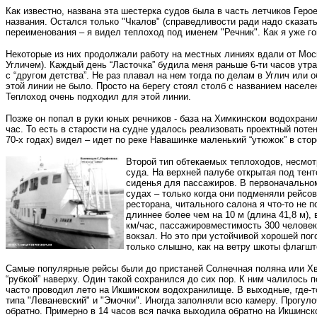
Как известно, названа эта шестерка судов была в часть летчиков Героев
названия. Остался только "Чкалов" (справедливости ради надо сказать
переименования – я видел теплоход под именем "Речник". Как я уже го
Некоторые из них продолжали работу на местных линиях вдали от Моск
Угличем). Каждый день “Ласточка” будила меня раньше 6-ти часов утр
с “другом детства”. Не раз плавал на нем тогда по делам в Углич или 
этой линии не было. Просто на берегу стоял столб с названием населен
Теплоход очень подходил для этой линии.
Позже он попал в руки юных речников - база на Химкинском водохранил
час. То есть в старости на судне удалось реализовать проектный поте
70-х годах) видел – идет по реке Навашинке маленький “утюжок” в сто
Второй тип обтекаемых теплоходов, несмот
суда. На верхней палубе открытая под тен
сиденья для пассажиров. В первоначальном
судах – только когда они подменяли рейсо
ресторана, читального салона я что-то не 
длиннее более чем на 10 м (длина 41,8 м),
км/час, пассажировместимость 300 человек
вокзал. Но это при устойчивой хорошей пог
только слышно, как на ветру шкоты флагшт
Самые популярные рейсы были до пристаней Солнечная поляна или Хв
“рубкой” наверху. Один такой сохранился до сих пор. К ним чалилось 
часто проводил лето на Икшинском водохранилище. В выходные, где-то
типа "Леваневский" и "Эмочки". Иногда заполняли всю камеру. Прогу
обратно. Примерно в 14 часов вся пачка выходила обратно на Икшинско