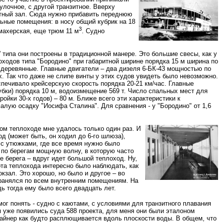
гулочное, с другой транзитное. Вверху
ртный зал. Сюда нужно прибавить переднюю
льные помещения: в носу общий кубрик на 18
3
махерская, еще трюм 11 м
. Судно
” типа они построены в традиционной манере. Это большие свесы, как у
лоходов типа "Бородино" при габаритной ширине порядка 15 м ширина по
и деревянные. Главные двигатели – два дизеля 6-БК-43 мощностью по
х. Так что даже не слипе винты у этих судов увидеть было невозможно.
спечивало крейсерскую скорость порядка 20-21 км/час. Главные
рубки) порядка 10 м, водоизмещение 569 т. Число спальных мест для
ойки 30-х годов) – 80 м. Ближе всего эти характеристики к
малую осадку "Иосифа Сталина". Для сравнения - у "Бородино" от 1,6
ком теплоходе мне удалось только один раз. И
д (может быть, он ходил до 6-го шлюза),
 с утюжками, где все время нужно было
” по берегам мощную волну, в которую часто
 берега – вдруг идет большой теплоход. Ну,
орта теплохода интересно было наблюдать, как
кзал. Это хорошо, но было и другое – во
странялся по всем внутренним помещениям. На
ь тогда ему было всего двадцать лет.
ог понять - судно с каютами, с условиями для транзитного плавания
я уже появились суда 588 проекта, для меня они были эталоном
 лайнер как будто расплющивается вдоль плоскости воды. В общем, что