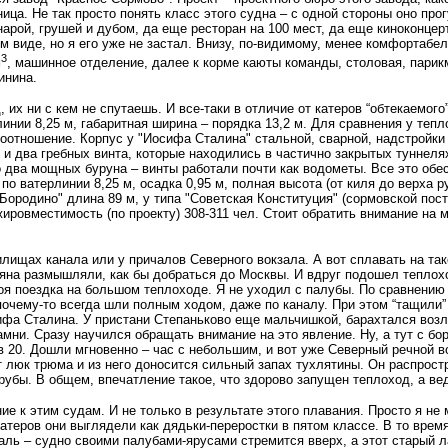
ица. Не так просто понять класс этого судна – с одной стороны оно про
рой, грушей и дубом, да еще ресторан на 100 мест, да еще киноконце
м виде, но я его уже не застал. Внизу, по-видимому, менее комфортабе
3
м
, машинное отделение, далее к корме каюты команды, столовая, парик
инина.
их ни с кем не спутаешь. И все-таки в отличие от катеров “обтекаемого
линии 8,25 м, габаритная ширина – порядка 13,2 м. Для сравнения у теп
 соотношение. Корпус у "Иосифа Сталина" стальной, сварной, надстройк
я и два гребных винта, которые находились в частично закрытых туннеля
 два мощных буруна – винты работали почти как водометы. Все это обе
по ватерлинии 8,25 м, осадка 0,95 м, полная высота (от киля до верха 
Бородино" длина 89 м, у типа "Советская Конституция" (сормовской постр
жировместимость (по проекту) 308-311 чел. Стоит обратить внимание на 
илищах канала или у причалов Северного вокзала. А вот сплавать на та
ляна размышляли, как бы добраться до Москвы. И вдруг подошел теплохо
оя поездка на большом теплоходе. Я не уходил с палубы. По сравнению
, почему-то всегда шли полным ходом, даже по каналу. При этом “тащили
фа Сталина. У пристани Степаньково еще мальчишкой, барахтался возле
камни. Сразу научился обращать внимание на это явление. Ну, а тут с б
ов 20. Дошли мгновенно – час с небольшим, и вот уже Северный речной во
ыт люк трюма и из него доносится сильный запах тухлятины. Он распро
убы. В общем, впечатление такое, что здорово запущен теплоход, а вед
 к этим судам. И не только в результате этого плавания. Просто я не м
атеров они выглядели как дядьки-переростки в пятом классе. В то врем
икаль – судно своими палубами-ярусами стремится вверх, а этот старый