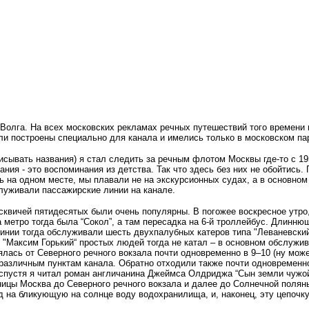
 Волга. На всех московских рекламах речных путешествий того времени
ли построены специально для канала и имелись только в московском па
исывать названия) я стал следить за речным флотом Москвы где-то с 19
ия - это воспоминания из детства. Так что здесь без них не обойтись.
ть на одном месте, мы плавали не на экскурсионных судах, а в основно
служивали пассажирские линии на канале.
сквичей пятидесятых были очень популярны. В погожее воскресное утро,
а метро тогда была “Сокол”, а там пересадка на 6-й троллейбус. Длинн
линии тогда обслуживали шесть двухпалубных катеров типа "Леваневский
д "Максим Горький“ простых людей тогда не катал – в основном обслужи
ась от Северного речного вокзала почти одновременно в 9–10 (ну может
азличным пунктам канала. Обратно отходили также почти одновременно,
 спустя я читал роман англичанина Джеймса Олдриджа “Сын земли чужой
ницы Москва до Северного речного вокзала и далее до Солнечной поляны.
 на бликующую на солнце воду водохранилища, и, наконец, эту цепочку