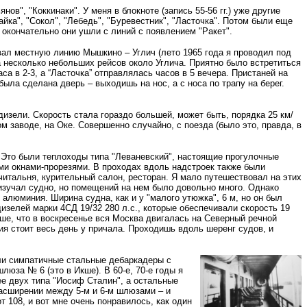
ов", "Коккинаки". У меня в блокноте (запись 55-56 гг.) уже другие
йка", "Сокол", "Лебедь", "Буревестник", "Ласточка". Потом были еще
 окончательно они ушли с линий с появлением "Ракет".
ивал местную линию Мышкино – Углич (лето 1965 года я проводил под
а несколько небольших рейсов около Углича. Приятно было встретиться
са в 2-3, а “Ласточка” отправлялась часов в 5 вечера. Пристаней на
была сделана дверь – выходишь на нос, а с носа по трапу на берег.
дизели. Скорость стала гораздо большей, может быть, порядка 25 км/
м заводе, на Оке. Совершенно случайно, с поезда (было это, правда, в
. Это были теплоходы типа "Леваневский", настоящие прогулочные
ыми окнами-прорезями. В проходах вдоль надстроек также были
итальня, курительный салон, ресторан. Я мало путешествовал на этих
изучал судно, но помещений на нем было довольно много. Однако
 алюминия. Ширина судна, как и у "малого утюжка", 6 м, но он был
дизелей марки 4СД 19/32 280 л.с., которые обеспечивали скорость 19
ше, что в воскресенье вся Москва двигалась на Северный речной
лия стоит весь день у причала. Проходишь вдоль шеренг судов, и
ли симпатичные стальные дебаркадеры с
юза № 6 (это в Икше). В 60-е, 70-е годы я
ее двух типа "Иосиф Сталин", а остальные
расширении между 5-м и 6-м шлюзами – и
 108, и вот мне очень понравилось, как один