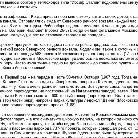
 эти выносы бортов у теплоходов типа "Иосиф Сталин" подкреплены сни
подкосы и катались.
отографировал. Когда пришла пора мне самому катать своих детей, ста
а канале. Отправлялись суда от Северного речного вокзала каждый час 
ся любым теплоходом. Рейсооборот здесь получался 4 часа, ходили оди
 на "Валерии Чкалове" (проект 26-37), когда он был флагманом Московс
ную нагрузку), а вот на старичка старался не попадать.
ротких прогулок, но каюты даже на такие рейсы продавались. Не знаю к
нзитной кассе Северного речного вокзала. Ходили они также в суточный
живали теплоходы 588 проекта Московского речного пароходства ("Иван 
ра судно выходило в Московское море, удалялось на несколько километро
м бору. Часто из-за тумана судно не добиралось до конечного пункта –
войного бора с ночевкой.
а. Первый раз – на параде в честь 50-летия Октября (1967 год). Тогда 
л Калинин" (но только один лайнер) стоял напротив Кремля, здесь же ряд
года – тут была очень разнотипная флотилия. Вот судите сами: напротив
чного пароходства, не построенный на Нагатинском заводе), затем "Нев
рь, выше Каменного моста – 600-тонный танкер (пароходство "Волготанке
в этой части реки), напротив парка культуры ледокол "Двина" (Московск
нное речное пароходство, проект 21-88).
ился совершенно неожиданно для меня. Я стоял на Краснохолмском мосту
фотоаппарат, – а что снимать-то широкую палубу, на которой одиноко ст
 Ну, отбежал в сторону, так чтобы видно было название на борту, – пару
 писали пассажиры парохода 737-го проекта, который совершал рейс от 
ышли на Оку и встали у пристани Щурово (здесь тогда была бункеровка 
т отвечает - ждем теплоход "Михаил Фрунзе", который следует за нами, 