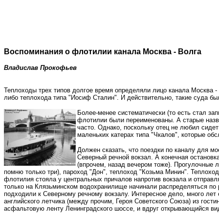
Воспоминания о флотилии канала Москва - Волга
Владислав Прокофьев
Теплоходы трех типов долгое время определяли лицо канала Москва -
либо теплохода типа "Иосиф Сталин". И действительно, такие суда бы
Более-менее систематически (то есть стал зап
флотилии были переименованы. А старые назван
часто. Однако, поскольку отец не любил сиде
маленьких катерах типа "Чкалов", которые об
Должен сказать, что поездки по каналу для мо
Северный речной вокзал. А конечная остановк
(впрочем, назад вечером тоже). Прогулочные 
помню только три), пароход "Дон", теплоход "Козьма Минин". Теплохо
флотилия стояла у центральных причалов напротив вокзала и отправлял
только на Клязьминском водохранилище начинали распределяться по р
подходили к Северному речному вокзалу. Интересное дело, много лет
английского летчика (между прочим, Героя Советского Союза) из гости
асфальтовую ленту Ленинградского шоссе, и вдруг открывающийся вид